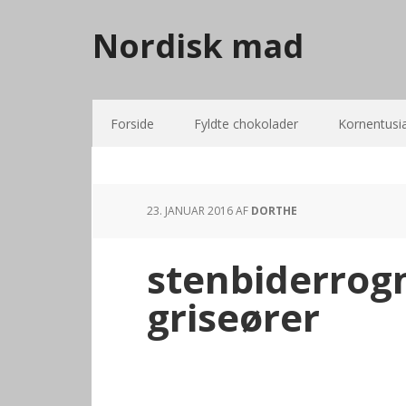
Nordisk mad
Forside
Fyldte chokolader
Kornentusi
23. JANUAR 2016
AF
DORTHE
stenbiderrog
griseører