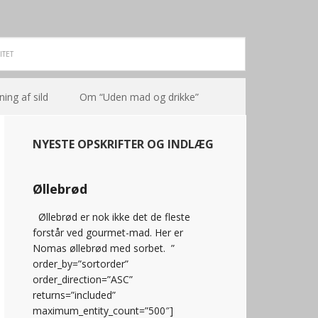
ning af sild
Om “Uden mad og drikke”
NYESTE OPSKRIFTER OG INDLÆG
Øllebrød
Øllebrød er nok ikke det de fleste
forstår ved gourmet-mad. Her er
Nomas øllebrød med sorbet. ”
order_by=”sortorder”
order_direction=”ASC”
returns=”included”
maximum_entity_count=”500″]