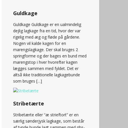
Guldkage
Guldkage Guldkage er en ualmindelig
dejlig lagkage fra en tid, hvor der var
rigelig med æg og fløde på gårdene.
Nogen vil kalde kagen for en
marengslagkage. Der skal bruges 2
springforme og der bages en bund med
marengstop i hver hvorefter kagen
lægges sammen med fyldet. Det er
altså ikke traditionelle lagkagebunde
som bruges […]
Stribetærte
Stribetærte eller “æ strieftort” er en
særlig sønderjysk lagkage, som består
af tynde bunde lagt sammen med ribs-