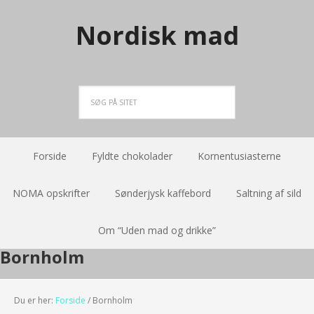
Nordisk mad
Forside
Fyldte chokolader
Kornentusiasterne
NOMA opskrifter
Sønderjysk kaffebord
Saltning af sild
Om “Uden mad og drikke”
Bornholm
Du er her:
Forside
/
Bornholm