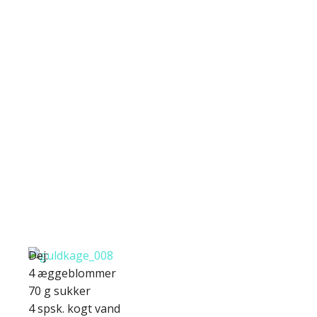
Dej:
4 æggeblommer
70 g sukker
4 spsk. kogt vand