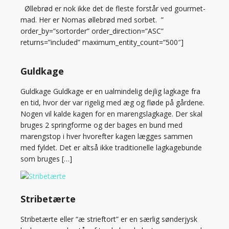
Øllebrød er nok ikke det de fleste forstår ved gourmet-
mad. Her er Nomas øllebrød med sorbet. ”
order_by=”sortorder” order_direction=”ASC”
returns=”included” maximum_entity_count=”500″]
Guldkage
Guldkage Guldkage er en ualmindelig dejlig lagkage fra
en tid, hvor der var rigelig med æg og fløde på gårdene.
Nogen vil kalde kagen for en marengslagkage. Der skal
bruges 2 springforme og der bages en bund med
marengstop i hver hvorefter kagen lægges sammen
med fyldet. Det er altså ikke traditionelle lagkagebunde
som bruges […]
Stribetærte
Stribetærte eller “æ strieftort” er en særlig sønderjysk