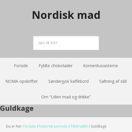
Nordisk mad
Forside
Fyldte chokolader
Kornentusiasterne
NOMA opskrifter
Sønderjysk kaffebord
Saltning af sild
Om “Uden mad og drikke”
Guldkage
Du er her:
Forside
/
historisk periode
/
1800 tallet
/
Guldkage