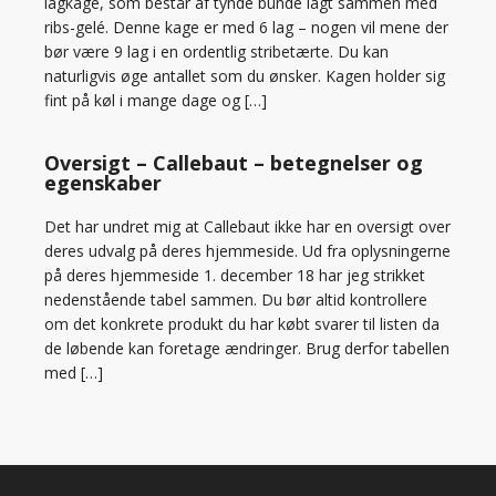
lagkage, som består af tynde bunde lagt sammen med
ribs-gelé. Denne kage er med 6 lag – nogen vil mene der
bør være 9 lag i en ordentlig stribetærte. Du kan
naturligvis øge antallet som du ønsker. Kagen holder sig
fint på køl i mange dage og […]
Oversigt – Callebaut – betegnelser og
egenskaber
Det har undret mig at Callebaut ikke har en oversigt over
deres udvalg på deres hjemmeside. Ud fra oplysningerne
på deres hjemmeside 1. december 18 har jeg strikket
nedenstående tabel sammen. Du bør altid kontrollere
om det konkrete produkt du har købt svarer til listen da
de løbende kan foretage ændringer. Brug derfor tabellen
med […]