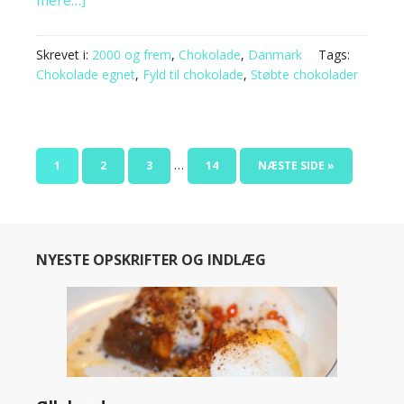
mere…]
Skrevet i:
2000 og frem
,
Chokolade
,
Danmark
Tags:
Chokolade egnet
,
Fyld til chokolade
,
Støbte chokolader
…
1
2
3
14
NÆSTE SIDE »
NYESTE OPSKRIFTER OG INDLÆG