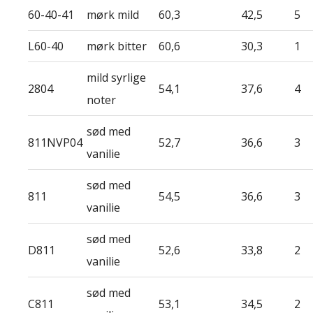
60-40-41
mørk mild
60,3
42,5
5
L60-40
mørk bitter
60,6
30,3
1
mild syrlige
2804
54,1
37,6
4
noter
sød med
811NVP04
52,7
36,6
3
vanilie
sød med
811
54,5
36,6
3
vanilie
sød med
D811
52,6
33,8
2
vanilie
sød med
C811
53,1
34,5
2