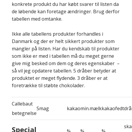
konkrete produkt du har købt svarer til listen da
de løbende kan foretage ændringer. Brug derfor
tabellen med omtanke.
Ikke alle tabellens produkter forhandles i
Danmark og der er helt sikkert produkter som
mangler på listen. Har du kendskab til produkter
som ikke er med i tabellen må du meget gerne
give mig besked om dem og deres egenskaber –
så vil jeg opdatere tabellen. 5 dråber betyder at
produktet er meget flydende. 3 dråber er at
foretrække til støbte chokolader.
Callebaut
Smag
kakao
min.mælk
kakaofedt
drå
betegnelse
ska
Special
%
%
%