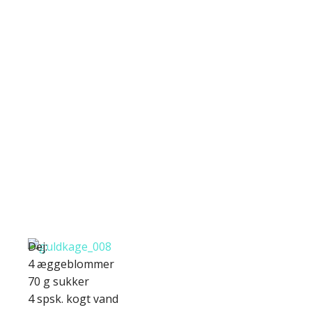
Dej:
4 æggeblommer
70 g sukker
4 spsk. kogt vand