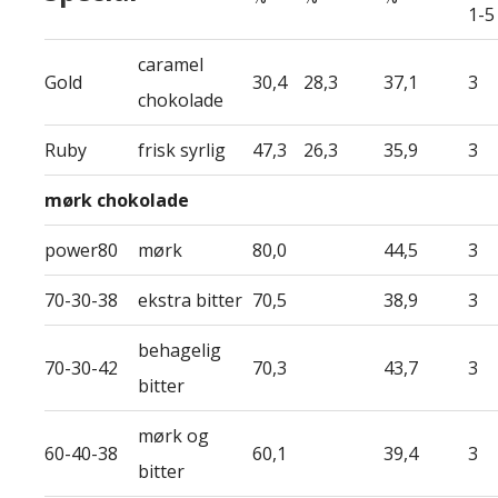
1-5
caramel
Gold
30,4
28,3
37,1
3
chokolade
Ruby
frisk syrlig
47,3
26,3
35,9
3
mørk chokolade
power80
mørk
80,0
44,5
3
70-30-38
ekstra bitter
70,5
38,9
3
behagelig
70-30-42
70,3
43,7
3
bitter
mørk og
60-40-38
60,1
39,4
3
bitter