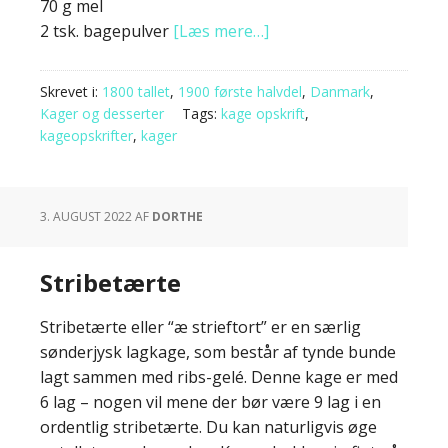
70 g mel
2 tsk. bagepulver
[Læs mere…]
Skrevet i:
1800 tallet
,
1900 første halvdel
,
Danmark
,
Kager og desserter
Tags:
kage opskrift
,
kageopskrifter
,
kager
3. AUGUST 2022
AF
DORTHE
Stribetærte
Stribetærte eller “æ strieftort” er en særlig
sønderjysk lagkage, som består af tynde bunde
lagt sammen med ribs-gelé. Denne kage er med
6 lag – nogen vil mene der bør være 9 lag i en
ordentlig stribetærte. Du kan naturligvis øge