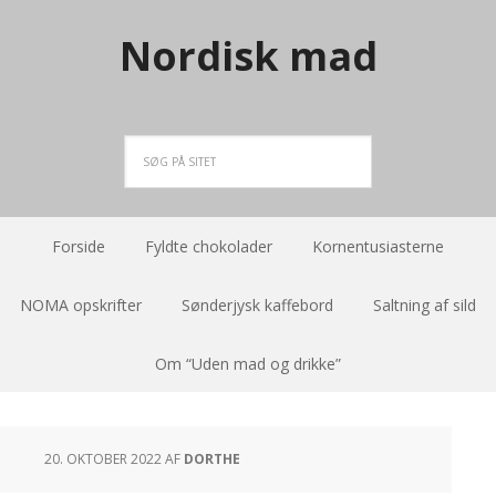
Nordisk mad
Forside
Fyldte chokolader
Kornentusiasterne
NOMA opskrifter
Sønderjysk kaffebord
Saltning af sild
Om “Uden mad og drikke”
20. OKTOBER 2022
AF
DORTHE