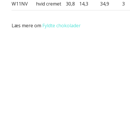
W11NV
hvid cremet
30,8
14,3
34,9
3
Læs mere om
Fyldte chokolader