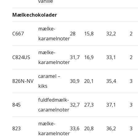
vanilie
Mælkechokolader
mælke-
C667
28
15,8
32,2
2
karamelnoter
mælke-
C824US
31,7
16,9
33,1
2
karamelnoter
caramel –
826N-NV
30,9
20,1
35,4
3
kiks
fuldfedmælk-
845
32,7
27,3
37,1
3
caramelnoter
mælke-
823
33,6
20,8
36,2
3
karamelnoter