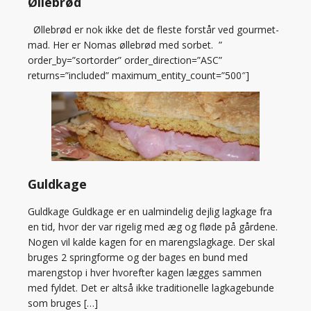
Øllebrød
Øllebrød er nok ikke det de fleste forstår ved gourmet-
mad. Her er Nomas øllebrød med sorbet. ”
order_by=”sortorder” order_direction=”ASC”
returns=”included” maximum_entity_count=”500″]
Guldkage
Guldkage Guldkage er en ualmindelig dejlig lagkage fra
en tid, hvor der var rigelig med æg og fløde på gårdene.
Nogen vil kalde kagen for en marengslagkage. Der skal
bruges 2 springforme og der bages en bund med
marengstop i hver hvorefter kagen lægges sammen
med fyldet. Det er altså ikke traditionelle lagkagebunde
som bruges […]