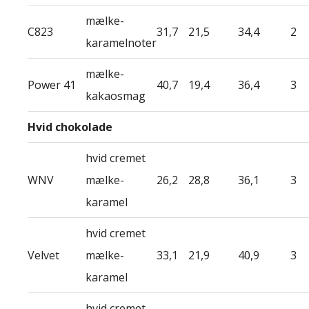
mælke-
C823
31,7
21,5
34,4
2
karamelnoter
mælke-
Power 41
40,7
19,4
36,4
3
kakaosmag
Hvid chokolade
hvid cremet
WNV
mælke-
26,2
28,8
36,1
3
karamel
hvid cremet
Velvet
mælke-
33,1
21,9
40,9
3
karamel
hvid cremet