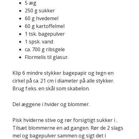
5 æg
250 g sukker
60 g hvedemel
60 g kartoffelmel
1 tsk. bagepulver
1 spsk. vand
ca. 700 g ribsgele
Flormelis til glasur.
Klip 6 mindre stykker bagepapir og tegn en
cirkel på ca. 21 cm i diameter på alle stykker.
Brug f.eks. en skål som skabelon.
Del æggene i hvider og blommer.
Pisk hviderne stive og rør forsigtigt sukker i .
Tilsæt blommerne en ad gangen. Rør de 2 slags
mel og bagepulver sammen og sigt det i