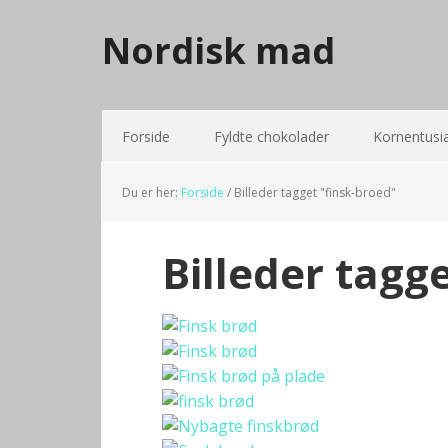
Nordisk mad
Forside
Fyldte chokolader
Kornentusi
Du er her:
Forside
/
Billeder tagget "finsk-broed"
Billeder tagg