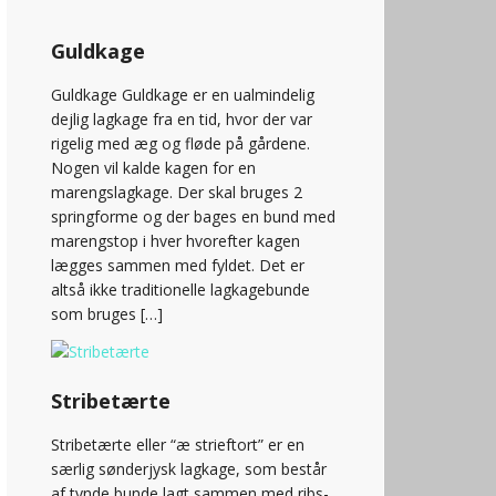
Guldkage
Guldkage Guldkage er en ualmindelig
dejlig lagkage fra en tid, hvor der var
rigelig med æg og fløde på gårdene.
Nogen vil kalde kagen for en
marengslagkage. Der skal bruges 2
springforme og der bages en bund med
marengstop i hver hvorefter kagen
lægges sammen med fyldet. Det er
altså ikke traditionelle lagkagebunde
som bruges […]
Stribetærte
Stribetærte eller “æ strieftort” er en
særlig sønderjysk lagkage, som består
af tynde bunde lagt sammen med ribs-