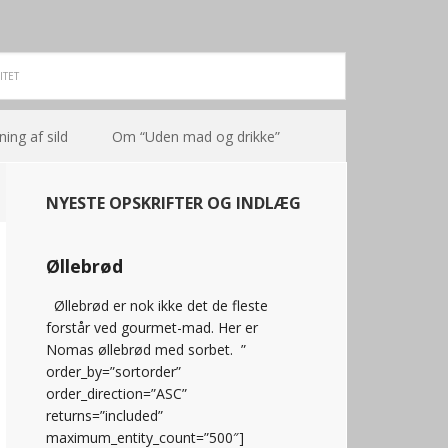
ning af sild
Om “Uden mad og drikke”
NYESTE OPSKRIFTER OG INDLÆG
Øllebrød
Øllebrød er nok ikke det de fleste
forstår ved gourmet-mad. Her er
Nomas øllebrød med sorbet. ”
order_by=”sortorder”
order_direction=”ASC”
returns=”included”
maximum_entity_count=”500″]