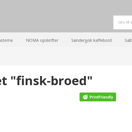
asterne
NOMA opskrifter
Sønderjysk kaffebord
Salt
et "finsk-broed"