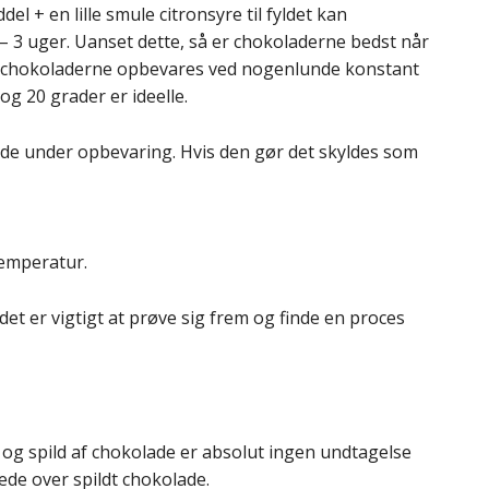
el + en lille smule citronsyre til fyldet kan
 3 uger. Uanset dette, så er chokoladerne bedst når
t at chokoladerne opbevares ved nogenlunde konstant
g 20 grader er ideelle.
de under opbevaring. Hvis den gør det skyldes som
emperatur.
det er vigtigt at prøve sig frem og finde en proces
og spild af chokolade er absolut ingen undtagelse
ræde over spildt chokolade.