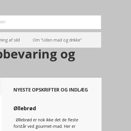
ning af sild
Om “Uden mad og drikke”
pbevaring og
NYESTE OPSKRIFTER OG INDLÆG
Øllebrød
Øllebrød er nok ikke det de fleste
forstår ved gourmet-mad. Her er