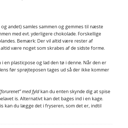
ld og andet) samles sammen og gemmes til næste
en med evt. yderligere chokolade. Forskellige
landes. Bemærk: Der vil altid være rester af
l altid være noget som skrabes af de sidste forme.
i en plasticpose og lad den tø i denne. Når den er
ondens før sprøjteposen tages ud så der ikke kommer
forurenet” med fyld
kan du enten skynde dig at spise
elavet is. Alternativt kan det bages ind i en kage.
 is kan du lægge det i fryseren, som det er, indtil