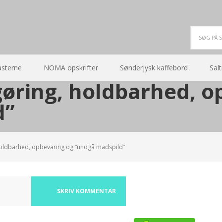
asterne
NOMA opskrifter
Sønderjysk kaffebord
Salt
øring, holdbarhed, o
d”
oldbarhed, opbevaring og “undgå madspild”
SKRIV KOMMENTAR