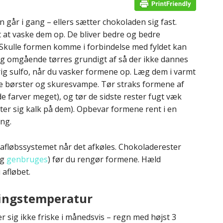
 går i gang – ellers sætter chokoladen sig fast.
 at vaske dem op. De bliver bedre og bedre
Skulle formen komme i forbindelse med fyldet kan
 og omgående tørres grundigt af så der ikke dannes
rig sulfo, når du vasker formene op. Læg dem i varmt
e børster og skuresvampe. Tør straks formene af
 farver meget), og tør de sidste rester fugt væk
tter sig kalk på dem). Opbevar formene rent i en
ang.
i afløbssystemet når det afkøles. Chokoladerester
og
genbruges
) før du rengør formene. Hæld
 afløbet.
ingstemperatur
 sig ikke friske i månedsvis – regn med højst 3