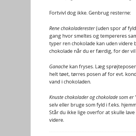
Fortvivl dog ikke. Genbrug resterne:
Rene chokoladerester
(uden spor af fy
gang hvor smeltes og tempereres samm
typer ren chokolade kan uden videre b
chokolade når du er færdig, for der vi
Ganache
kan fryses. Læg sprøjteposen 
helt tøet, tørres posen af for evt. k
vand i chokoladen.
Knuste chokolader og chokolade som er ”
selv eller bruge som fyld i f.eks. hjemm
Står du ikke lige overfor at skulle lave
videre.