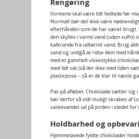
Rengøring
Formene skal være lidt fedtede før man
Normalt bør det ikke være nødvendigt
efterhånden som de har været brugt. 
den skylles i varmt vand (uden sulfo)
kalkrande fra udtørret vand. Brug ald
vand og undgå at ridse dem med hård
med et gammelt viskestykke (chokolade
med lidt vat (så der ikke med tiden sæ
plasticpose – så er de klar til næste g
Pas på afløbet. Chokolade sætter sig 
bør derfor så vidt muligt skrabes af (
vaskevandet ud på jorden i stedet for i
Holdbarhed og opbevar
Hjemmelavede fyldte chokolader holder