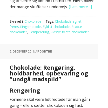
sig at sætte sig lidt ind i teknikken. Ellers bliver
der mange skuffelser undervejs.
[Læs mere…]
Skrevet i:
Chokolade
Tags:
Chokolade egnet
,
fremstillingsmetode
,
Fyld til chokolade
,
Støbte
chokolader
,
Temperering
,
Udstyr fyldte chokolader
2. DECEMBER 2018
AF
DORTHE
Chokolade: Rengøring,
holdbarhed, opbevaring og
“undgå madspild”
Rengøring
Formene skal være lidt fedtede før man går i
gang – ellers sætter chokoladen sig fast.