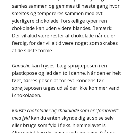
samles sammen og gemmes til næste gang hvor
smeltes og tempereres sammen med evt.
yderligere chokolade. Forskellige typer ren
chokolade kan uden videre blandes. Bemærk:
Der vil altid være rester af chokolade når du er
færdig, for der vil altid være noget som skrabes
af de sidste forme.
Ganache
kan fryses. Læg sprøjteposen i en
plasticpose og lad den tø i denne. Når den er helt
tøet, tørres posen af for evt. kondens før
sprøjteposen tages ud så der ikke kommer vand
i chokoladen.
Knuste chokolader og chokolade som er ”forurenet”
med fyld
kan du enten skynde dig at spise selv
eller bruge som fyld i f.eks. hjemmelavet is.
Alternativt kan det bages ind i en kage. Står du