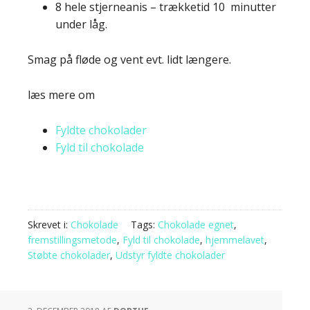
8 hele stjerneanis – trækketid 10 minutter
under låg.
Smag på fløde og vent evt. lidt længere.
læs mere om
Fyldte chokolader
Fyld til chokolade
Skrevet i:
Chokolade
Tags:
Chokolade egnet
,
fremstillingsmetode
,
Fyld til chokolade
,
hjemmelavet
,
Støbte chokolader
,
Udstyr fyldte chokolader