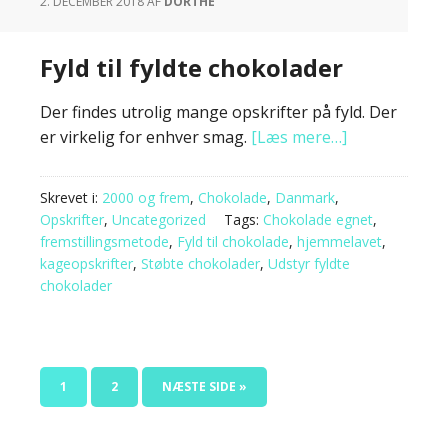
2. DECEMBER 2018
AF
DORTHE
Fyld til fyldte chokolader
Der findes utrolig mange opskrifter på fyld. Der
er virkelig for enhver smag.
[Læs mere…]
Skrevet i:
2000 og frem
,
Chokolade
,
Danmark
,
Opskrifter
,
Uncategorized
Tags:
Chokolade egnet
,
fremstillingsmetode
,
Fyld til chokolade
,
hjemmelavet
,
kageopskrifter
,
Støbte chokolader
,
Udstyr fyldte
chokolader
1
2
NÆSTE SIDE »