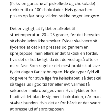
(f.eks. en ganache af piskefløde og chokolade)
rækker til ca. 100 chokolader. Hvis ganachen
piskes op før brug vil den række noget længere.
Det er vigtigt, at fyldet er afkølet til
stuetemperatur, 20 – 25 grader, før det benyttes
så chokoladen ikke smelter. Fyldet skal være så
flydende at det kan presses ud gennem en
sprøjtepose, men ellers er det faktisk en fordel,
hvis det er lidt køligt, da det derved også ofte er
mere fast. Som regel er det mest praktisk at lave
fyldet dagen før støbningen. Nogle typer fyld vil
dog være for stive lige fra køleskabet, så det skal
så tages ud i god tid før eller evt. varmes få
sekunder i mikrobølgeovnen. Hvis fyldet er for
blødt vil det blande sig med chokoladen, når man
støber bunden. Hvis det er for hårdt er det svært
at presse ud af sprøjteposen.