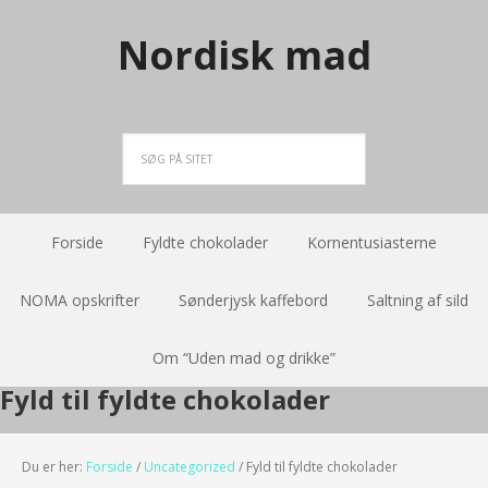
Nordisk mad
Forside
Fyldte chokolader
Kornentusiasterne
NOMA opskrifter
Sønderjysk kaffebord
Saltning af sild
Om “Uden mad og drikke”
Fyld til fyldte chokolader
Du er her:
Forside
/
Uncategorized
/
Fyld til fyldte chokolader