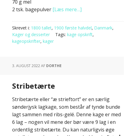
70 g mel
2 tsk. bagepulver
[Læs mere…]
Skrevet i:
1800 tallet
,
1900 første halvdel
,
Danmark
,
Kager og desserter
Tags:
kage opskrift
,
kageopskrifter
,
kager
3. AUGUST 2022
AF
DORTHE
Stribetærte
Stribetærte eller “æ strieftort” er en særlig
sønderjysk lagkage, som består af tynde bunde
lagt sammen med ribs-gelé. Denne kage er med
6 lag – nogen vil mene der bør være 9 lag i en
ordentlig stribetærte. Du kan naturligvis øge