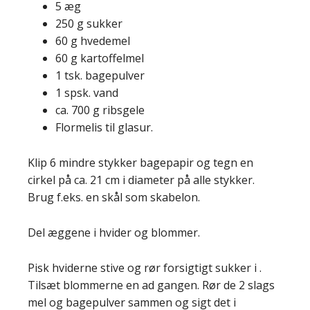
5 æg
250 g sukker
60 g hvedemel
60 g kartoffelmel
1 tsk. bagepulver
1 spsk. vand
ca. 700 g ribsgele
Flormelis til glasur.
Klip 6 mindre stykker bagepapir og tegn en
cirkel på ca. 21 cm i diameter på alle stykker.
Brug f.eks. en skål som skabelon.
Del æggene i hvider og blommer.
Pisk hviderne stive og rør forsigtigt sukker i .
Tilsæt blommerne en ad gangen. Rør de 2 slags
mel og bagepulver sammen og sigt det i