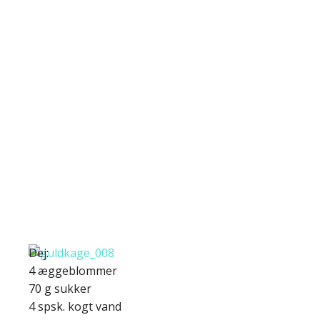
Dej:
4 æggeblommer
70 g sukker
4 spsk. kogt vand