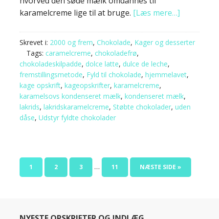
hvorved den søde mælk omdannes til
karamelcreme lige til at bruge.
[Læs mere…]
Skrevet i:
2000 og frem
,
Chokolade
,
Kager og desserter
Tags:
caramelcreme
,
chokoladefrø
,
chokoladeskilpadde
,
dolce latte
,
dulce de leche
,
fremstillingsmetode
,
Fyld til chokolade
,
hjemmelavet
,
kage opskrift
,
kageopskrifter
,
karamelcreme
,
karamelsovs kondenseret mælk
,
kondenseret mælk
,
lakrids
,
lakridskaramelcreme
,
Støbte chokolader
,
uden
dåse
,
Udstyr fyldte chokolader
…
1
2
3
11
NÆSTE SIDE »
NYESTE OPSKRIFTER OG INDLÆG