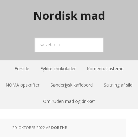
Nordisk mad
Forside
Fyldte chokolader
Kornentusiasterne
NOMA opskrifter
Sønderjysk kaffebord
Saltning af sild
Om “Uden mad og drikke”
20. OKTOBER 2022
AF
DORTHE