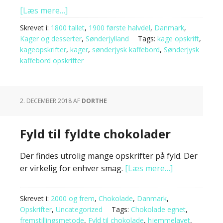
[Læs mere…]
Skrevet i:
1800 tallet
,
1900 første halvdel
,
Danmark
,
Kager og desserter
,
Sønderjylland
Tags:
kage opskrift
,
kageopskrifter
,
kager
,
sønderjysk kaffebord
,
Sønderjysk
kaffebord opskrifter
2. DECEMBER 2018
AF
DORTHE
Fyld til fyldte chokolader
Der findes utrolig mange opskrifter på fyld. Der
er virkelig for enhver smag.
[Læs mere…]
Skrevet i:
2000 og frem
,
Chokolade
,
Danmark
,
Opskrifter
,
Uncategorized
Tags:
Chokolade egnet
,
fremstillingsmetode
,
Fyld til chokolade
,
hjemmelavet
,