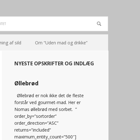
ning af sild
Om “Uden mad og drikke”
NYESTE OPSKRIFTER OG INDLÆG
Øllebrød
Øllebrød er nok ikke det de fleste
forstår ved gourmet-mad. Her er
Nomas øllebrød med sorbet. ”
order_by=”sortorder”
order_direction=”ASC”
returns=”included”
maximum_entity_count=”500″]