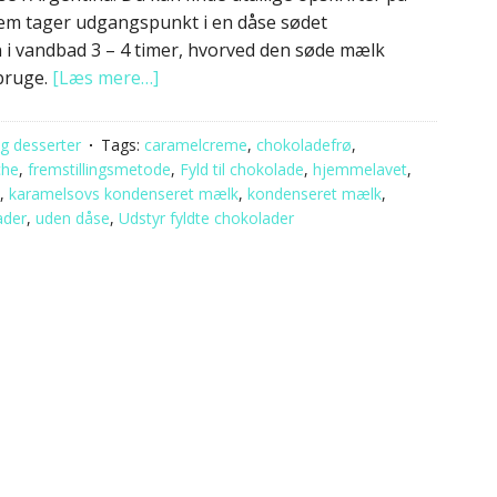
f dem tager udgangspunkt i en dåse sødet
i vandbad 3 – 4 timer, hvorved den søde mælk
 bruge.
[Læs mere…]
g desserter
Tags:
caramelcreme
,
chokoladefrø
,
che
,
fremstillingsmetode
,
Fyld til chokolade
,
hjemmelavet
,
,
karamelsovs kondenseret mælk
,
kondenseret mælk
,
ader
,
uden dåse
,
Udstyr fyldte chokolader