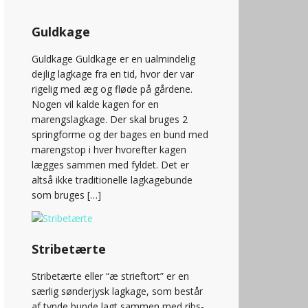
Guldkage
Guldkage Guldkage er en ualmindelig
dejlig lagkage fra en tid, hvor der var
rigelig med æg og fløde på gårdene.
Nogen vil kalde kagen for en
marengslagkage. Der skal bruges 2
springforme og der bages en bund med
marengstop i hver hvorefter kagen
lægges sammen med fyldet. Det er
altså ikke traditionelle lagkagebunde
som bruges […]
Stribetærte
Stribetærte eller “æ strieftort” er en
særlig sønderjysk lagkage, som består
af tynde bunde lagt sammen med ribs-