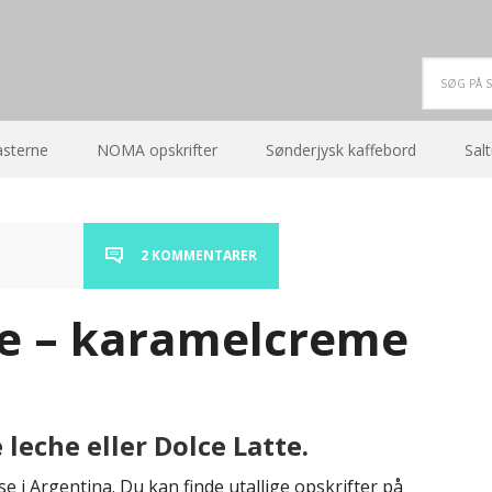
asterne
NOMA opskrifter
Sønderjysk kaffebord
Salt
2 KOMMENTARER
he – karamelcreme
leche eller Dolce Latte.
 i Argentina. Du kan finde utallige opskrifter på