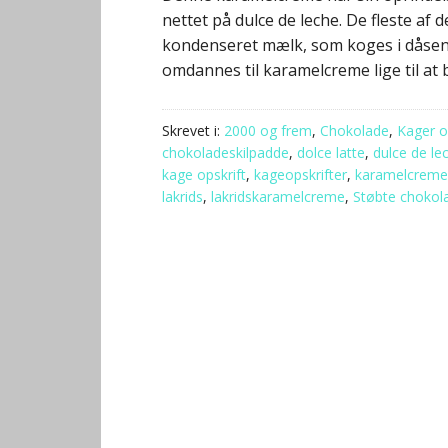
nettet på dulce de leche. De fleste a
kondenseret mælk, som koges i dåsen 
omdannes til karamelcreme lige til at
Skrevet i:
2000 og frem
,
Chokolade
,
Kager o
chokoladeskilpadde
,
dolce latte
,
dulce de le
kage opskrift
,
kageopskrifter
,
karamelcreme
lakrids
,
lakridskaramelcreme
,
Støbte chokol