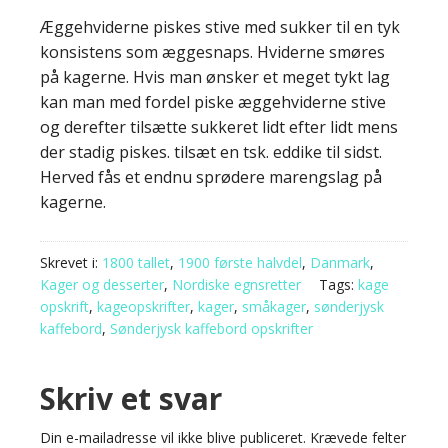
Æggehviderne piskes stive med sukker til en tyk
konsistens som æggesnaps. Hviderne smøres
på kagerne. Hvis man ønsker et meget tykt lag
kan man med fordel piske æggehviderne stive
og derefter tilsætte sukkeret lidt efter lidt mens
der stadig piskes. tilsæt en tsk. eddike til sidst.
Herved fås et endnu sprødere marengslag på
kagerne.
Skrevet i:
1800 tallet
,
1900 første halvdel
,
Danmark
,
Kager og desserter
,
Nordiske egnsretter
Tags:
kage
opskrift
,
kageopskrifter
,
kager
,
småkager
,
sønderjysk
kaffebord
,
Sønderjysk kaffebord opskrifter
Skriv et svar
Din e-mailadresse vil ikke blive publiceret.
Krævede felter