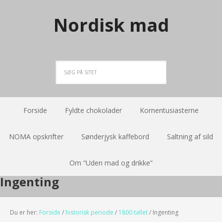
Nordisk mad
Forside
Fyldte chokolader
Kornentusiasterne
NOMA opskrifter
Sønderjysk kaffebord
Saltning af sild
Om “Uden mad og drikke”
Ingenting
Du er her:
Forside
/
historisk periode
/
1800 tallet
/
Ingenting