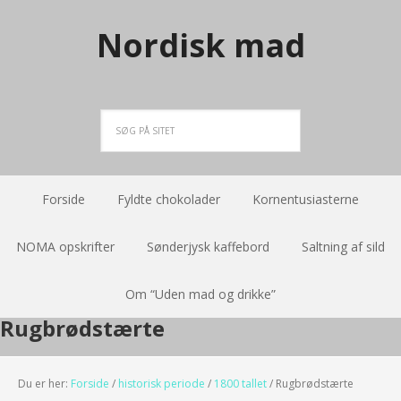
Nordisk mad
Forside
Fyldte chokolader
Kornentusiasterne
NOMA opskrifter
Sønderjysk kaffebord
Saltning af sild
Om “Uden mad og drikke”
Rugbrødstærte
Du er her:
Forside
/
historisk periode
/
1800 tallet
/
Rugbrødstærte