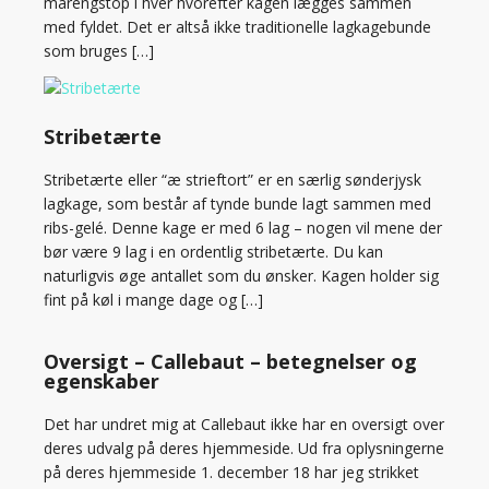
marengstop i hver hvorefter kagen lægges sammen
med fyldet. Det er altså ikke traditionelle lagkagebunde
som bruges […]
Stribetærte
Stribetærte eller “æ strieftort” er en særlig sønderjysk
lagkage, som består af tynde bunde lagt sammen med
ribs-gelé. Denne kage er med 6 lag – nogen vil mene der
bør være 9 lag i en ordentlig stribetærte. Du kan
naturligvis øge antallet som du ønsker. Kagen holder sig
fint på køl i mange dage og […]
Oversigt – Callebaut – betegnelser og
egenskaber
Det har undret mig at Callebaut ikke har en oversigt over
deres udvalg på deres hjemmeside. Ud fra oplysningerne
på deres hjemmeside 1. december 18 har jeg strikket