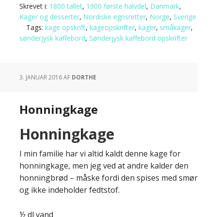
Skrevet i:
1800 tallet
,
1900 første halvdel
,
Danmark
,
Kager og desserter
,
Nordiske egnsretter
,
Norge
,
Sverige
Tags:
kage opskrift
,
kageopskrifter
,
kager
,
småkager
,
sønderjysk kaffebord
,
Sønderjysk kaffebord opskrifter
3. JANUAR 2016
AF
DORTHE
Honningkage
Honningkage
I min familie har vi altid kaldt denne kage for
honningkage, men jeg ved at andre kalder den
honningbrød – måske fordi den spises med smør
og ikke indeholder fedtstof.
½ dl vand