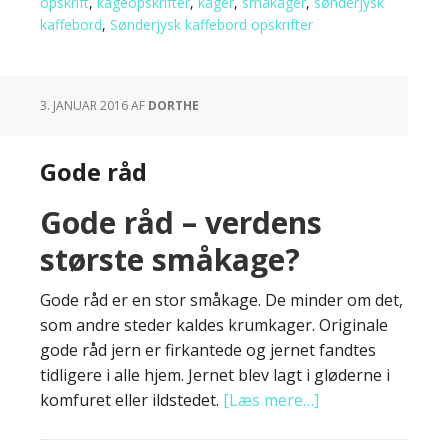
opskrift
,
kageopskrifter
,
kager
,
småkager
,
sønderjysk
kaffebord
,
Sønderjysk kaffebord opskrifter
3. JANUAR 2016
AF
DORTHE
Gode råd
Gode råd – verdens
største småkage?
Gode råd er en stor småkage. De minder om det,
som andre steder kaldes krumkager. Originale
gode råd jern er firkantede og jernet fandtes
tidligere i alle hjem. Jernet blev lagt i gløderne i
komfuret eller ildstedet.
[Læs mere…]