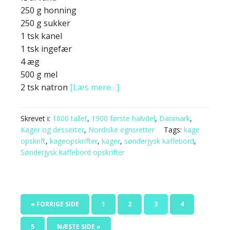
250 g honning
250 g sukker
1 tsk kanel
1 tsk ingefær
4 æg
500 g mel
2 tsk natron
[Læs mere…]
Skrevet i:
1800 tallet
,
1900 første halvdel
,
Danmark
,
Kager og desserter
,
Nordiske egnsretter
Tags:
kage
opskrift
,
kageopskrifter
,
kager
,
sønderjysk kaffebord
,
Sønderjysk kaffebord opskrifter
« FORRIGE SIDE
1
2
3
4
5
NÆSTE SIDE »