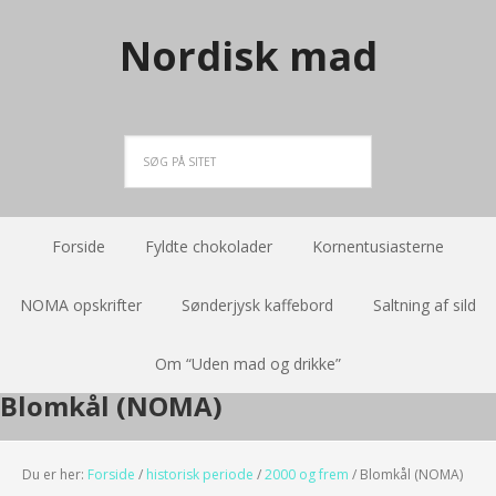
Nordisk mad
Forside
Fyldte chokolader
Kornentusiasterne
NOMA opskrifter
Sønderjysk kaffebord
Saltning af sild
Om “Uden mad og drikke”
Blomkål (NOMA)
Du er her:
Forside
/
historisk periode
/
2000 og frem
/
Blomkål (NOMA)