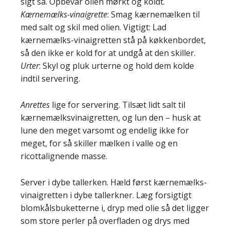
sigt så. Opbevar olien mørkt og koldt.
Kærnemælks-vinaigrette
: Smag kærnemælken til
med salt og skil med olien. Vigtigt: Lad
kærnemælks-vinaigretten stå på køkkenbordet,
så den ikke er kold for at undgå at den skiller.
Urter
: Skyl og pluk urterne og hold dem kolde
indtil servering.
Anrettes
lige for servering. Tilsæt lidt salt til
kærnemælksvinaigretten, og lun den – husk at
lune den meget varsomt og endelig ikke for
meget, for så skiller mælken i valle og en
ricottalignende masse.
Server i dybe tallerken. Hæld først kærnemælks-
vinaigretten i dybe tallerkner. Læg forsigtigt
blomkålsbuketterne i, dryp med olie så det ligger
som store perler på overfladen og drys med