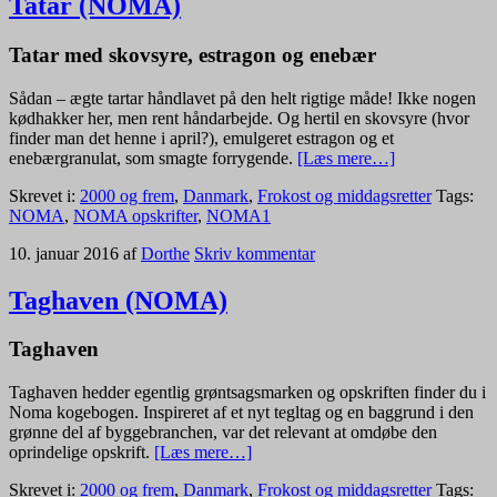
Tatar (NOMA)
Tatar med skovsyre, estragon og enebær
Sådan – ægte tartar håndlavet på den helt rigtige måde! Ikke nogen
kødhakker her, men rent håndarbejde. Og hertil en skovsyre (hvor
finder man det henne i april?), emulgeret estragon og et
enebærgranulat, som smagte forrygende.
[Læs mere…]
Skrevet i:
2000 og frem
,
Danmark
,
Frokost og middagsretter
Tags:
NOMA
,
NOMA opskrifter
,
NOMA1
10. januar 2016
af
Dorthe
Skriv kommentar
Taghaven (NOMA)
Taghaven
Taghaven hedder egentlig grøntsagsmarken og opskriften finder du i
Noma kogebogen. Inspireret af et nyt tegltag og en baggrund i den
grønne del af byggebranchen, var det relevant at omdøbe den
oprindelige opskrift.
[Læs mere…]
Skrevet i:
2000 og frem
,
Danmark
,
Frokost og middagsretter
Tags: