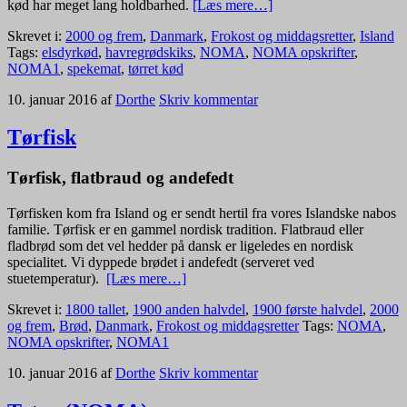
kød har meget lang holdbarhed.
[Læs mere…]
Skrevet i:
2000 og frem
,
Danmark
,
Frokost og middagsretter
,
Island
Tags:
elsdyrkød
,
havregrødskiks
,
NOMA
,
NOMA opskrifter
,
NOMA1
,
spekemat
,
tørret kød
10. januar 2016
af
Dorthe
Skriv kommentar
Tørfisk
Tørfisk, flatbraud og andefedt
Tørfisken kom fra Island og er sendt hertil fra vores Islandske nabos
familie. Tørfisk er en gammel nordisk tradition. Flatbraud eller
fladbrød som det vel hedder på dansk er ligeledes en nordisk
specialitet. Vi dyppede brødet i andefedt (serveret ved
stuetemperatur).
[Læs mere…]
Skrevet i:
1800 tallet
,
1900 anden halvdel
,
1900 første halvdel
,
2000
og frem
,
Brød
,
Danmark
,
Frokost og middagsretter
Tags:
NOMA
,
NOMA opskrifter
,
NOMA1
10. januar 2016
af
Dorthe
Skriv kommentar