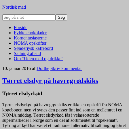
Nordisk mad
Forside
Fyldte chokolader
Kornentusiasterne
NOMA opskrifter
Sønderjysk kaffebord
Saltning af sild
Om “Uden mad og drikke”
10. januar 2016
af
Dorthe
Skriv kommentar
Tørret elsdyr på havregrødskiks
Tørret elsdyrkød
Tørret elsdyrkød på havregrødskiks er ikke en opskrift fra NOMA
kogebogen men vi synes den passer fint ind som en mellemret i en
NOMA middag. Tørret elsdyrkød fås i velassorterede
supermarkeder i Norge som en del af sortimentet til ”spekemat”.
Tørring af kød har været et traditionelt alternativ til saltning og tørret