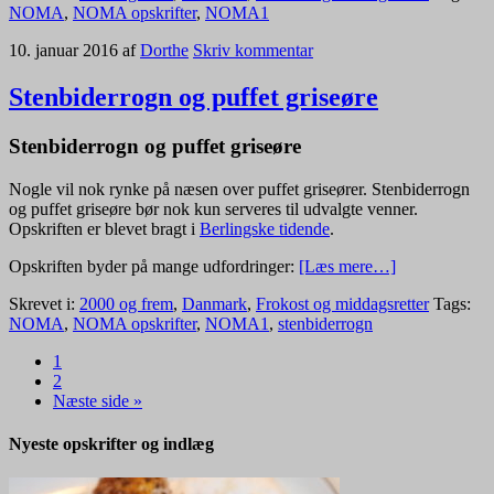
NOMA
,
NOMA opskrifter
,
NOMA1
10. januar 2016
af
Dorthe
Skriv kommentar
Stenbiderrogn og puffet griseøre
Stenbiderrogn og puffet griseøre
Nogle vil nok rynke på næsen over puffet griseører. Stenbiderrogn
og puffet griseøre bør nok kun serveres til udvalgte venner.
Opskriften er blevet bragt i
Berlingske tidende
.
Opskriften byder på mange udfordringer:
[Læs mere…]
Skrevet i:
2000 og frem
,
Danmark
,
Frokost og middagsretter
Tags:
NOMA
,
NOMA opskrifter
,
NOMA1
,
stenbiderrogn
1
2
Næste side »
Nyeste opskrifter og indlæg