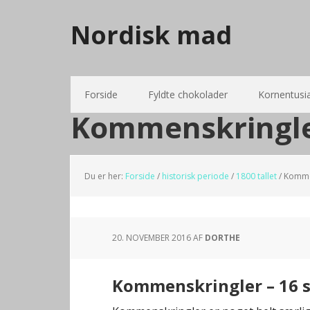
Nordisk mad
Forside
Fyldte chokolader
Kornentusi
Kommenskringl
Du er her:
Forside
/
historisk periode
/
1800 tallet
/
Komme
20. NOVEMBER 2016
AF
DORTHE
Kommenskringler – 16 