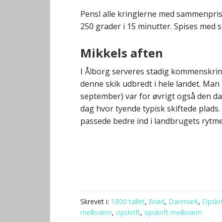
Pensl alle kringlerne med sammenpris
250 grader i 15 minutter. Spises med sm
Mikkels aften
I Ålborg serveres stadig kommenskrin
denne skik udbredt i hele landet. Man 
september) var for øvrigt også den dag
dag hvor tyende typisk skiftede plads
passede bedre ind i landbrugets rytme
Skrevet i:
1800 tallet
,
Brød
,
Danmark
,
Opskri
melkværn
,
opskrift
,
opskrift melkværn