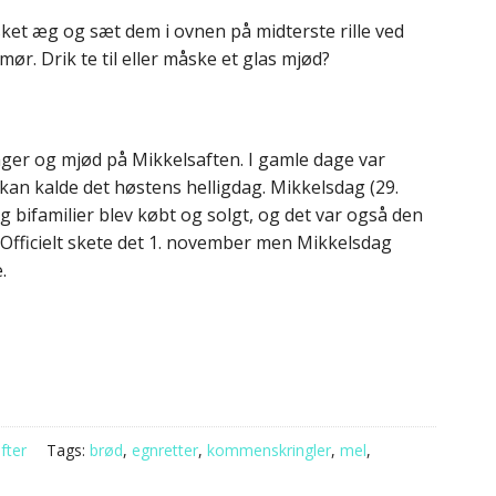
ket æg og sæt dem i ovnen på midterste rille ved
ør. Drik te til eller måske et glas mjød?
ger og mjød på Mikkelsaften. I gamle dage var
kan kalde det høstens helligdag. Mikkelsdag (29.
 bifamilier blev købt og solgt, og det var også den
. Officielt skete det 1. november men Mikkelsdag
.
fter
Tags:
brød
,
egnretter
,
kommenskringler
,
mel
,