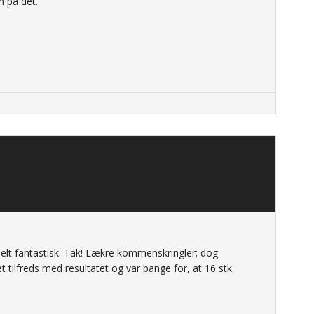
 på det.
helt fantastisk. Tak! Lækre kommenskringler; dog
et tilfreds med resultatet og var bange for, at 16 stk.