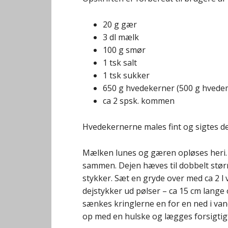
20 g gær
3 dl mælk
100 g smør
1 tsk salt
1 tsk sukker
650 g hvedekerner (500 g hvede
ca 2 spsk. kommen
Hvedekernerne males fint og sigtes der
Mælken lunes og gæren opløses heri. 
sammen. Dejen hæves til dobbelt større
stykker. Sæt en gryde over med ca 2 l 
dejstykker ud pølser – ca 15 cm lange 
sænkes kringlerne en for en ned i van
op med en hulske og lægges forsigtig