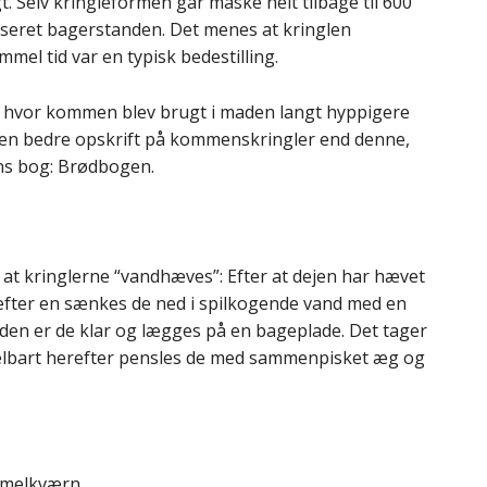
. Selv kringleformen går måske helt tilbage til 600
iseret bagerstanden. Det menes at kringlen
mel tid var en typisk bedestilling.
id hvor kommen blev brugt i maden langt hyppigere
ogen bedre opskrift på kommenskringler end denne,
ns bog: Brødbogen.
 at kringlerne “vandhæves”: Efter at dejen har hævet
efter en sænkes de ned i spilkogende vand med en
den er de klar og lægges på en bageplade. Det tager
elbart herefter pensles de med sammenpisket æg og
f melkværn