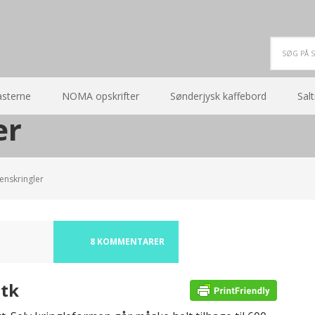
asterne
NOMA opskrifter
Sønderjysk kaffebord
Salt
er
nskringler
8 KOMMENTARER
stk