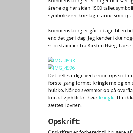
Kommenskringler er noget helt særligt
årene og har siden 1500 tallet symbol
symboliserer korslagte arme som i gam
Kommenskringler går tilbage til en t
end det gør i dag. Jeg kender ikke n
som stammer fra Kirsten Høeg-Larse
Det helt særlige ved denne opskrift er
første gang formes kringlerne og en 
hulske. Når de svømmer op på overfla
kun et øjeblik for hver
kringle
. Umidd
sættes i ovnen.
Opskrift:
Opskriften er forberedt til brugere a