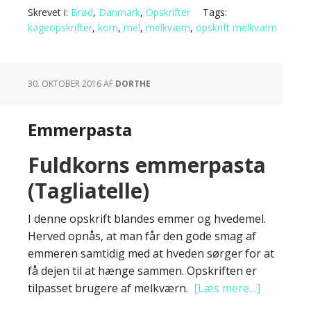
Skrevet i:
Brød
,
Danmark
,
Opskrifter
Tags:
kageopskrifter
,
korn
,
mel
,
melkværn
,
opskrift melkværn
30. OKTOBER 2016
AF
DORTHE
Emmerpasta
Fuldkorns emmerpasta
(Tagliatelle)
I denne opskrift blandes emmer og hvedemel.
Herved opnås, at man får den gode smag af
emmeren samtidig med at hveden sørger for at
få dejen til at hænge sammen. Opskriften er
tilpasset brugere af melkværn.
[Læs mere…]