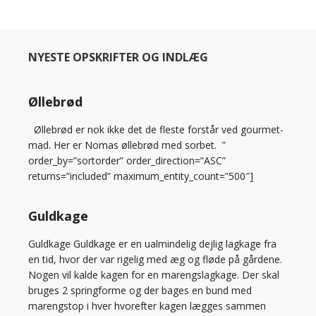
NYESTE OPSKRIFTER OG INDLÆG
Øllebrød
Øllebrød er nok ikke det de fleste forstår ved gourmet-
mad. Her er Nomas øllebrød med sorbet. ”
order_by=”sortorder” order_direction=”ASC”
returns=”included” maximum_entity_count=”500″]
Guldkage
Guldkage Guldkage er en ualmindelig dejlig lagkage fra
en tid, hvor der var rigelig med æg og fløde på gårdene.
Nogen vil kalde kagen for en marengslagkage. Der skal
bruges 2 springforme og der bages en bund med
marengstop i hver hvorefter kagen lægges sammen