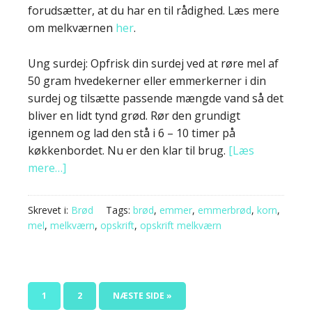
forudsætter, at du har en til rådighed. Læs mere
om melkværnen
her
.
Ung surdej: Opfrisk din surdej ved at røre mel af
50 gram hvedekerner eller emmerkerner i din
surdej og tilsætte passende mængde vand så det
bliver en lidt tynd grød. Rør den grundigt
igennem og lad den stå i 6 – 10 timer på
køkkenbordet. Nu er den klar til brug.
[Læs
mere…]
Skrevet i:
Brød
Tags:
brød
,
emmer
,
emmerbrød
,
korn
,
mel
,
melkværn
,
opskrift
,
opskrift melkværn
1
2
NÆSTE SIDE »