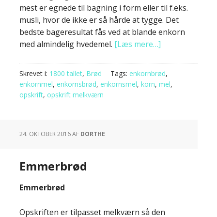
mest er egnede til bagning i form eller til f.eks.
musli, hvor de ikke er så hårde at tygge. Det
bedste bageresultat fås ved at blande enkorn
med almindelig hvedemel.
[Læs mere…]
Skrevet i:
1800 tallet
,
Brød
Tags:
enkornbrød
,
enkornmel
,
enkornsbrød
,
enkornsmel
,
korn
,
mel
,
opskrift
,
opskrift melkværn
24. OKTOBER 2016
AF
DORTHE
Emmerbrød
Emmerbrød
Opskriften er tilpasset melkværn så den