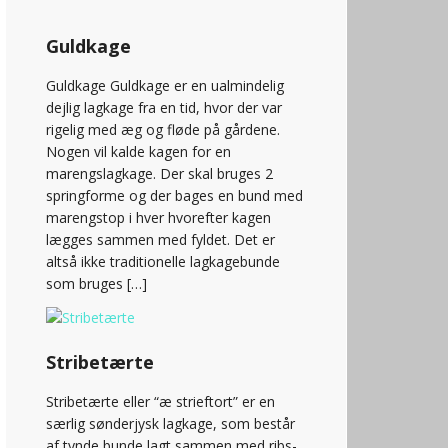
Guldkage
Guldkage Guldkage er en ualmindelig
dejlig lagkage fra en tid, hvor der var
rigelig med æg og fløde på gårdene.
Nogen vil kalde kagen for en
marengslagkage. Der skal bruges 2
springforme og der bages en bund med
marengstop i hver hvorefter kagen
lægges sammen med fyldet. Det er
altså ikke traditionelle lagkagebunde
som bruges […]
Stribetærte
Stribetærte eller “æ strieftort” er en
særlig sønderjysk lagkage, som består
af tynde bunde lagt sammen med ribs-