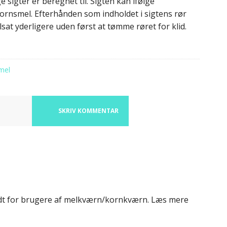
e sigter er beregnet til. Sigten kan ifølge
ornsmel. Efterhånden som indholdet i sigtens rør
lsat yderligere uden først at tømme røret for klid.
mel
SKRIV KOMMENTAR
nbrød
dt for brugere af melkværn/kornkværn. Læs mere