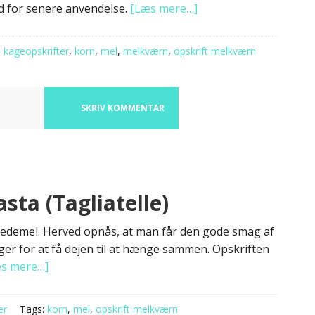
d for senere anvendelse.
[Læs mere…]
:
kageopskrifter
,
korn
,
mel
,
melkværn
,
opskrift melkværn
SKRIV KOMMENTAR
ta (Tagliatelle)
vedemel. Herved opnås, at man får den gode smag af
r for at få dejen til at hænge sammen. Opskriften
s mere…]
er
Tags:
korn
,
mel
,
opskrift melkværn