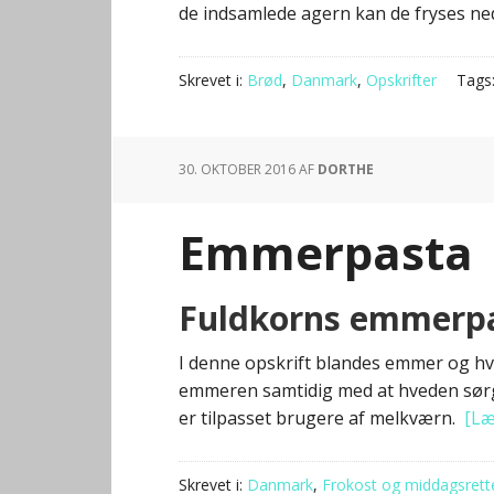
de indsamlede agern kan de fryses ne
Skrevet i:
Brød
,
Danmark
,
Opskrifter
Tags
30. OKTOBER 2016
AF
DORTHE
Emmerpasta
Fuldkorns emmerpas
I denne opskrift blandes emmer og h
emmeren samtidig med at hveden sørge
er tilpasset brugere af melkværn.
[Læ
Skrevet i:
Danmark
,
Frokost og middagsrett