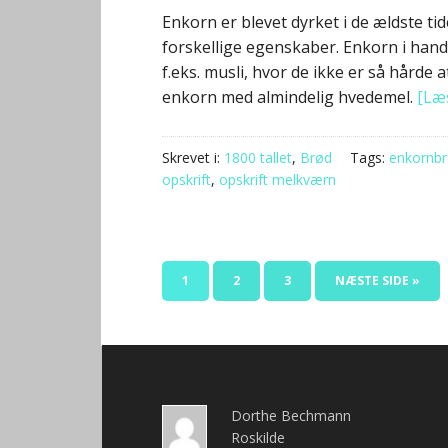
Enkorn er blevet dyrket i de ældste t
forskellige egenskaber. Enkorn i handl
f.eks. musli, hvor de ikke er så hårde 
enkorn med almindelig hvedemel.
[Læ
Skrevet i:
1800 tallet
,
Brød
Tags:
enkornb
opskrift
,
opskrift melkværn
1
2
3
NÆSTE SIDE »
Dorthe Bechmann
Roskilde