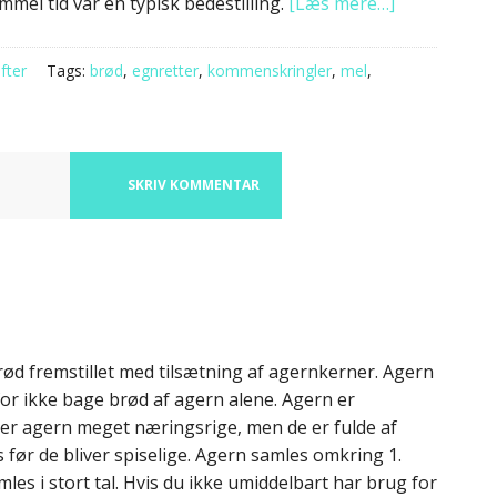
mel tid var en typisk bedestilling.
[Læs mere…]
fter
Tags:
brød
,
egnretter
,
kommenskringler
,
mel
,
SKRIV KOMMENTAR
d fremstillet med tilsætning af agernkerner. Agern
r ikke bage brød af agern alene. Agern er
er agern meget næringsrige, men de er fulde af
 før de bliver spiselige. Agern samles omkring 1.
les i stort tal. Hvis du ikke umiddelbart har brug for