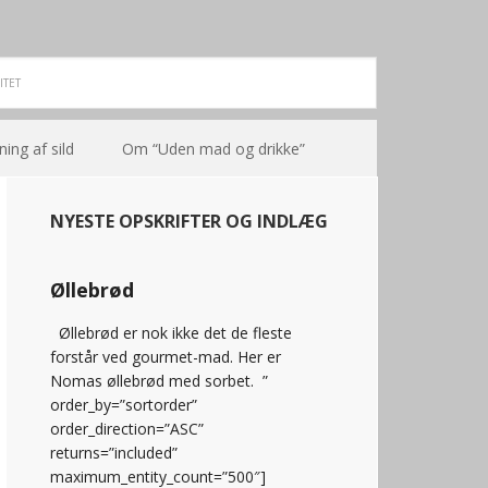
ning af sild
Om “Uden mad og drikke”
NYESTE OPSKRIFTER OG INDLÆG
Øllebrød
Øllebrød er nok ikke det de fleste
forstår ved gourmet-mad. Her er
Nomas øllebrød med sorbet. ”
order_by=”sortorder”
order_direction=”ASC”
returns=”included”
maximum_entity_count=”500″]