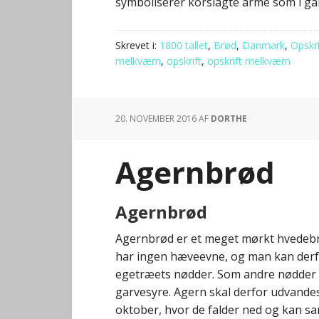
symboliserer korslagte arme som i gam
Skrevet i:
1800 tallet
,
Brød
,
Danmark
,
Opskri
melkværn
,
opskrift
,
opskrift melkværn
20. NOVEMBER 2016
AF
DORTHE
Agernbrød
Agernbrød
Agernbrød er et meget mørkt hvedebrø
har ingen hæveevne, og man kan derfo
egetræets nødder. Som andre nødder 
garvesyre. Agern skal derfor udvandes
oktober, hvor de falder ned og kan sam