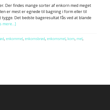
ider. Der findes mange sorter af enkorn med meget
en er mest er egnede til bagning i form eller til
at tygge. Det bedste bageresultat fås ved at blande
s mere…]
rød
,
enkornmel
,
enkornsbrød
,
enkornsmel
,
korn
,
mel
,