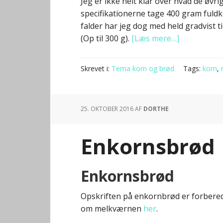
Jeg er ikke helt klar over hvad de øvrig
specifikationerne tage 400 gram fuldk
falder har jeg dog med held gradvist ti
(Op til 300 g).
[Læs mere…]
Skrevet i:
Tema korn og brød
Tags:
korn
,
25. OKTOBER 2016
AF
DORTHE
Enkornsbrød
Enkornsbrød
Enkor
Opskriften på enkornbrød er forbere
om melkværnen
her
.